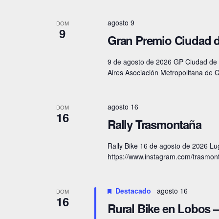
E
i
v
agosto 9
DOM
s
9
e
Gran Premio Ciudad 
n
t
t
9 de agosto de 2026 GP Ciudad de 
a
Aires Asociación Metropolitana de C
o
s
s
p
agosto 16
DOM
d
16
a
Rally Trasmontaña
e
r
Rally Bike 16 de agosto de 2026 
a
E
https://www.instagram.com/trasmont
l
v
a
e
Destacado
agosto 16
p
DOM
16
Rural Bike en Lobos 
a
n