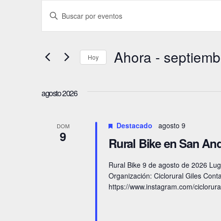
Eventos
N
I
a
n
t
v
Ahora
 - 
septiemb
Hoy
r
e
o
S
g
d
e
agosto 2026
u
l
a
c
e
Destacado
agosto 9
c
DOM
e
9
c
Rural Bike en San And
l
i
c
a
i
Rural Bike 9 de agosto de 2026 Luga
ó
Organización: Ciclorural Giles Co
p
o
https://www.instagram.com/ciclorural
n
a
n
l
a
d
a