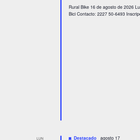
l
t
Rural Bike 16 de agosto de 2026 Lug
a
Bici Contacto: 2227 50-6493 Inscrip
o
b
r
s
a
c
l
a
v
e
.
Destacado
agosto 17
LUN