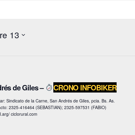
re 13
rés de Giles –
CRONO INFOBIKER
r: Sindicato de la Carne, San Andrés de Giles, pcia. Bs. As.
ntacto: 2325-416464 (SEBASTIAN); 2325-597531 (FABIO)
.arg/ ciclorural.com