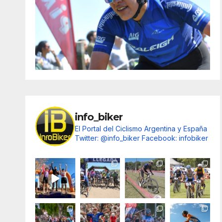
info_biker
El Portal del Ciclismo Argentina y España
Twitter: @info_biker
Facebook: infobiker