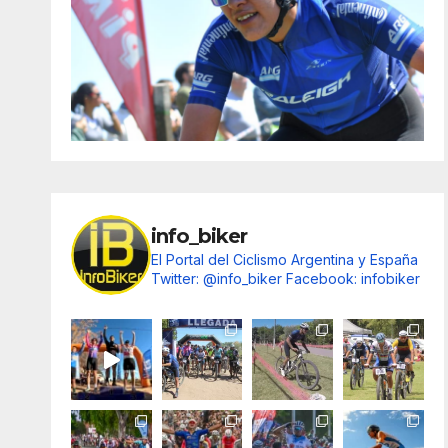
info_biker
El Portal del Ciclismo Argentina y España
Twitter: @info_biker
Facebook: infobiker