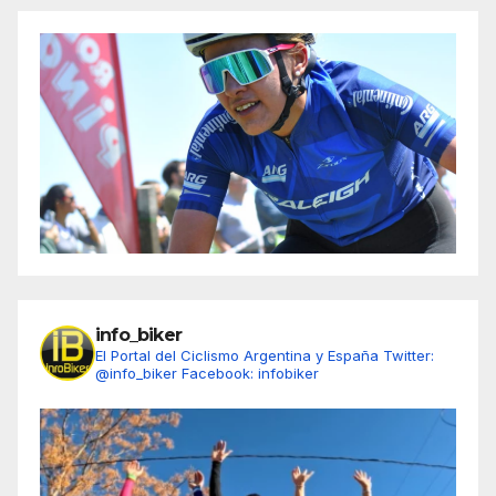
info_biker
El Portal del Ciclismo Argentina y España
Twitter:
@info_biker
Facebook: infobiker