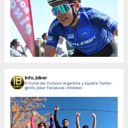
info_biker
El Portal del Ciclismo Argentina y España
Twitter:
@info_biker
Facebook: infobiker