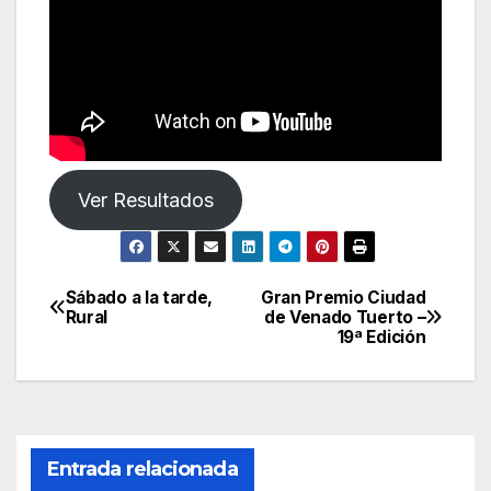
Ver Resultados
Sábado a la tarde,
Gran Premio Ciudad
Navegación
Rural
de Venado Tuerto –
19ª Edición
de
entradas
Entrada relacionada