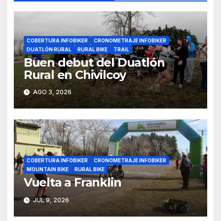
COBERTURA INFOBIKER
CRONOMETRAJE INFOBIKER
DUATLÓN RURAL
RURAL BIKE
TRAIL
Buen debut del Duatlón
Rural en Chivilcoy
AGO 3, 2026
COBERTURA INFOBIKER
CRONOMETRAJE INFOBIKER
MOUNTAIN BIKE
RURAL BIKE
Vuelta a Franklin
JUL 9, 2026