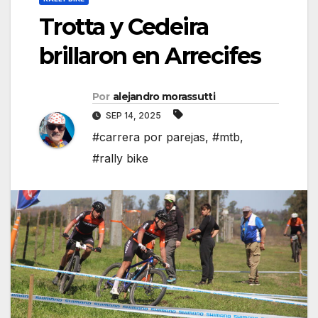
Trotta y Cedeira
brillaron en Arrecifes
Por
alejandro morassutti
SEP 14, 2025
#carrera por parejas
,
#mtb
,
#rally bike