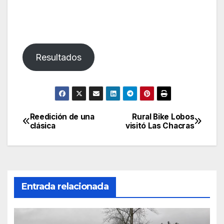
Resultados
Reedición de una
Rural Bike Lobos
Navegación
clásica
visitó Las Chacras
de
entradas
Entrada relacionada