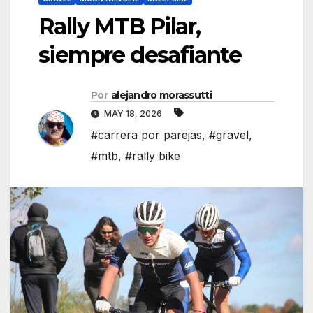
Rally MTB Pilar,
siempre desafiante
Por
alejandro morassutti
MAY 18, 2026
#carrera por parejas
,
#gravel
,
#mtb
,
#rally bike