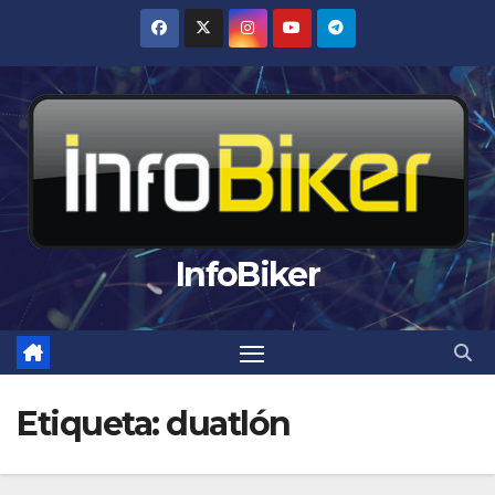
Saltar
al
contenido
InfoBiker
Etiqueta:
duatlón